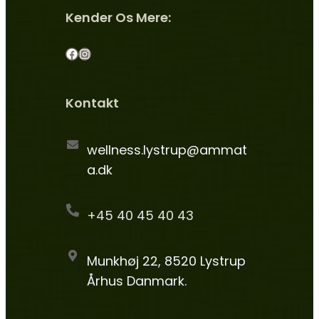
Kender Os Mere:
F
I
a
n
c
s
Kontakt
e
t
b
a
wellness.lystrup@ammat
o
g
a.dk
o
r
k
a
+45 40 45 40 43
m
Munkhøj 22, 8520 Lystrup
Århus Danmark.